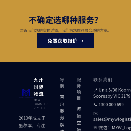
不确定选哪种服务？
告诉我们您的货物详情，我们为您推荐最合适的方案。
免费获取报价 →
九州
导
服
联系我们
航
务
国际
📍 Unit 5/36 Koor
项
物流
Scoresby VIC 3179
首
目
MYW
页
📞 1300 000 699
LOGISTICS
海
PTY LTD
服
✉️
运
务
2013年成立于
sales@mywlogisti
空
解
墨尔本，专注
💬 微信：MYW_Logi
运