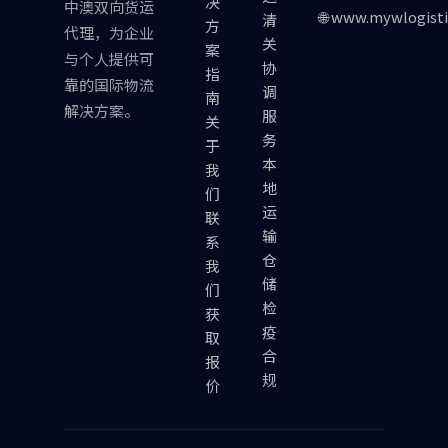
决
中澳双向货运
🌐 www.mywlogist
清
方
代理，为企业
关
案
与个人提供可
协
指
靠的国际物流
调
南
解决方案。
服
关
务
于
本
我
地
们
运
联
输
系
仓
我
储
们
检
获
疫
取
合
报
规
价